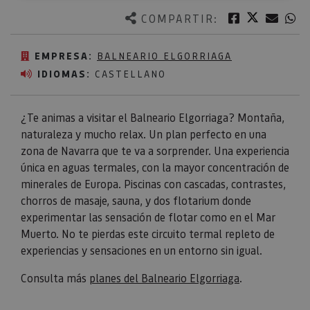
Twitter
Facebook
Corre
W
COMPARTIR:
EMPRESA:
BALNEARIO ELGORRIAGA
IDIOMAS:
CASTELLANO
¿Te animas a visitar el Balneario Elgorriaga? Montaña,
naturaleza y mucho relax. Un plan perfecto en una
zona de Navarra que te va a sorprender. Una experiencia
única en aguas termales, con la mayor concentración de
minerales de Europa. Piscinas con cascadas, contrastes,
chorros de masaje, sauna, y dos flotarium donde
experimentar las sensación de flotar como en el Mar
Muerto. No te pierdas este circuito termal repleto de
experiencias y sensaciones en un entorno sin igual.
Consulta más
planes del Balneario Elgorriaga
.