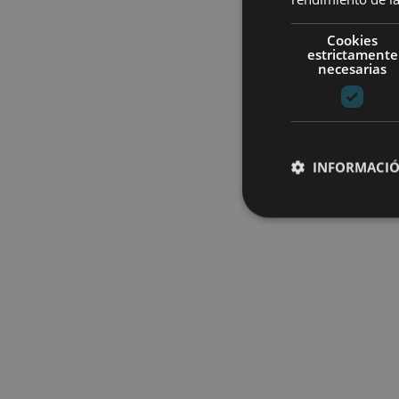
Cookies
estrictamente
necesarias
INFORMACIÓ
Cookies estrictam
Las cookies estrictam
gestión de cuentas. E
Nombre
CookieScriptConse