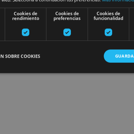
Cookies de
Cookies de
Cookies de
rendimiento
preferencias
funcionalidad
N SOBRE COOKIES
GUARDA
ente necesarias
Cookies de rendimiento
Cookies de preferencias
Cookie
Cookies no clasificadas
ente necesarias permiten la funcionalidad principal del sitio web, como el inicio de ses
l sitio web no se puede utilizar correctamente sin las cookies estrictamente necesarias.
Proveedor
/
Vencimiento
Descripción
Dominio
nt
1 mes
El servicio Cookie-Script.com utiliza esta c
CookieScript