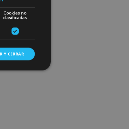
Cookies no
clasificadas
R Y CERRAR
s de funcionalidad
ión de usuario y la
ookie para recordar