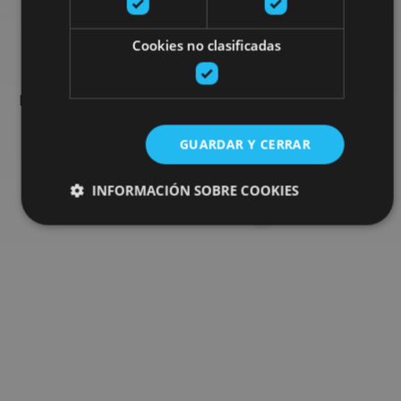
Busca más planes
Cookies no clasificadas
Encuentra planes y sugerencias para completar tu viaje en
Navarra: actividades organizadas, visitas y los eventos más
destados de la agenda.
GUARDAR Y CERRAR
Ir al buscador de planes
INFORMACIÓN SOBRE COOKIES
Cookies estrictamente necesarias
Cookies de rendimiento
Cookies de preferencias
Cookies de funcionalidad
Cookies no clasificadas
Las cookies estrictamente necesarias permiten la