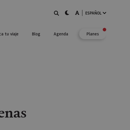
BUSCAR
dark-mode
A-mode
ESPAÑOL
ca tu viaje
Blog
Agenda
Planes
enas