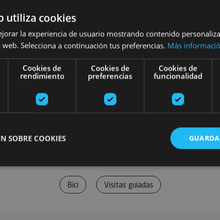
b utiliza cookies
ejorar la experiencia de usuario mostrando contenido personaliz
 web. Selecciona a continuación tus preferencias.
Más informaci
Cookies de
Cookies de
Cookies de
rendimiento
preferencias
funcionalidad
N SOBRE COOKIES
GUARDA
Bici
Visitas guiadas
ente necesarias
Cookies de rendimiento
Cookies de preferencias
Cookie
Cookies no clasificadas
ente necesarias permiten la funcionalidad principal del sitio web, como el inicio de ses