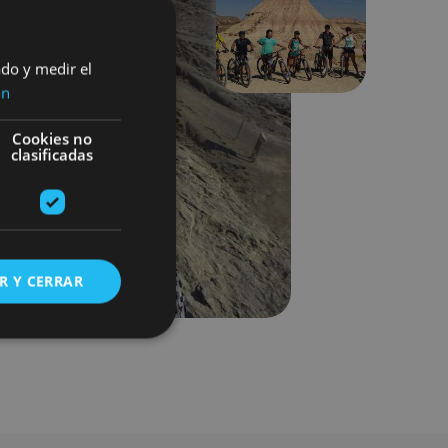
Siguiente
ado y medir el
ón
Cookies no
clasificadas
R Y CERRAR
s de funcionalidad
ión de usuario y la