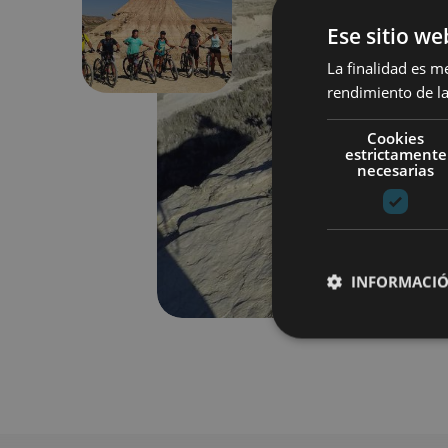
Anterior
Ese sitio we
La finalidad es m
rendimiento de la
Cookies
estrictamente
necesarias
INFORMACIÓ
Cookies estrictam
Las cookies estrictam