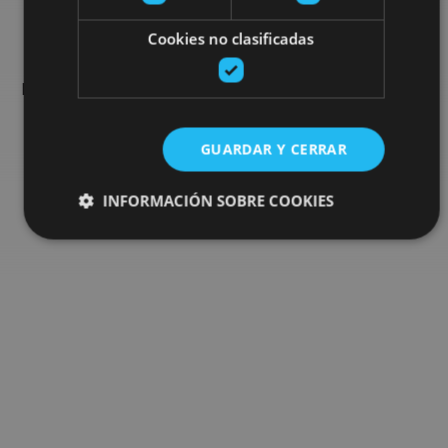
Busca más planes
Cookies no clasificadas
Encuentra planes y sugerencias para completar tu viaje en
Navarra: actividades organizadas, visitas y los eventos más
destados de la agenda.
GUARDAR Y CERRAR
Ir al buscador de planes
INFORMACIÓN SOBRE COOKIES
Cookies estrictamente necesarias
Cookies de rendimiento
Cookies de preferencias
Cookies de funcionalidad
Cookies no clasificadas
Las cookies estrictamente necesarias permiten la
funcionalidad principal del sitio web, como el inicio de