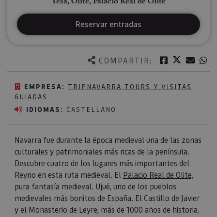
Yesa, Olite, Palacio Real de Olite
Reservar entradas
Twitter
Facebook
Corre
W
COMPARTIR:
EMPRESA:
TRIPNAVARRA TOURS Y VISITAS
GUIADAS
IDIOMAS:
CASTELLANO
Navarra fue durante la época medieval una de las zonas
culturales y patrimoniales más ricas de la península.
Descubre cuatro de los lugares más importantes del
Reyno en esta ruta medieval. El
Palacio Real de Olite
,
pura fantasía medieval. Ujué, uno de los pueblos
medievales más bonitos de España. El Castillo de Javier
y el Monasterio de Leyre, más de 1000 años de historia.