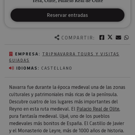
Yesa, Olite, Palacio Real de Olite
Reservar entradas
Twitter
Facebook
Corre
W
COMPARTIR:
EMPRESA:
TRIPNAVARRA TOURS Y VISITAS
GUIADAS
IDIOMAS:
CASTELLANO
Navarra fue durante la época medieval una de las zonas
culturales y patrimoniales más ricas de la península.
Descubre cuatro de los lugares más importantes del
Reyno en esta ruta medieval. El
Palacio Real de Olite
,
pura fantasía medieval. Ujué, uno de los pueblos
medievales más bonitos de España. El Castillo de Javier
y el Monasterio de Leyre, más de 1000 años de historia.