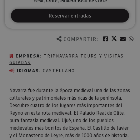
Yesa, Olite, Palacio Real de Olite
Reservar entradas
Twitter
Facebook
Corre
W
COMPARTIR:
EMPRESA:
TRIPNAVARRA TOURS Y VISITAS
GUIADAS
IDIOMAS:
CASTELLANO
Navarra fue durante la época medieval una de las zonas
culturales y patrimoniales más ricas de la península.
Descubre cuatro de los lugares más importantes del
Reyno en esta ruta medieval. El
Palacio Real de Olite
,
pura fantasía medieval. Ujué, uno de los pueblos
medievales más bonitos de España. El Castillo de Javier
y el Monasterio de Leyre, más de 1000 años de historia.