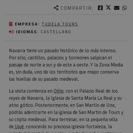
Twitter
Facebook
Corre
W
COMPARTIR:
EMPRESA:
TUDELA TOURS
IDIOMAS:
CASTELLANO
Navarra tiene un pasado histórico de lo más intenso.
Por ello, castillos, palacios y torreones salpican el
paisaje de norte a sur y de este a oeste. Y la Zona Media
es, sin duda, uno de los territorios que mejor conserva
las huellas de su pasado medieval.
La visita comienza en
Olite,
con el Palacio Real de los
reyes de Navarra, la Iglesia de Santa María La Real y su
atrio gótico. Posteriormente, en San Martín de Unx,
podrás adentrarte en la iglesia de San Martin de Tours y
su cripta medieval. Para terminar, en la pequeña villa
de
Ujué
, conocerás su preciosa iglesia-fortaleza, la