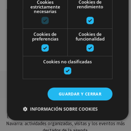
Cookies
Cookies de
estrictamente
rendimiento
necesarias
Cookies de
Cookies de
preferencias
funcionalidad
Otros
Plan disponible para todo el público
Cookies no clasificadas
Busca más planes
GUARDAR Y CERRAR
INFORMACIÓN SOBRE COOKIES
Encuentra planes y sugerencias para completar tu viaje en
Navarra: actividades organizadas, visitas y los eventos más
destados de la agenda.