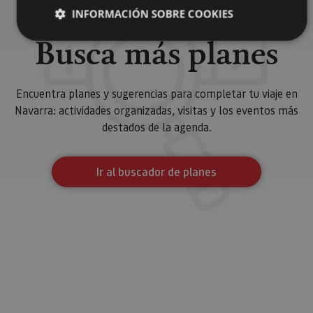
INFORMACIÓN SOBRE COOKIES
Busca más planes
Cookies estrictamente necesarias
Cookies de rendimiento
Encuentra planes y sugerencias para completar tu viaje en
Navarra: actividades organizadas, visitas y los eventos más
Cookies de preferencias
destados de la agenda.
Cookies de funcionalidad
Cookies no clasificadas
Ir al buscador de planes
Las cookies estrictamente necesarias permiten la
funcionalidad principal del sitio web, como el inicio de
sesión de usuario y la gestión de cuentas. El sitio web
no se puede utilizar correctamente sin las cookies
estrictamente necesarias.
Proveedor
/
Nombre
Vencimiento
Desc
Dominio
CookieScriptConsent
1 mes
El se
CookieScript
Cook
www.visitnavarra.es
Scri
utili
cook