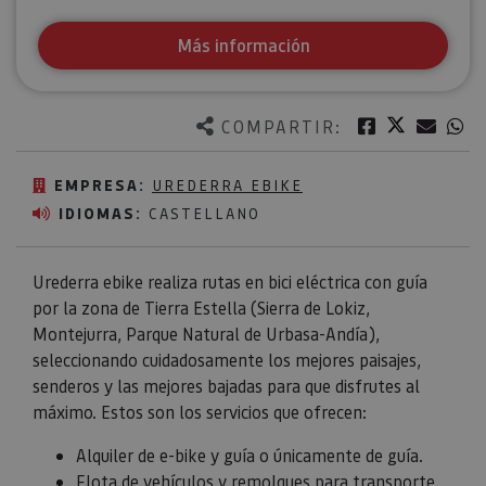
Más información
Twitter
Facebook
Corre
W
COMPARTIR:
EMPRESA:
UREDERRA EBIKE
IDIOMAS:
CASTELLANO
Urederra ebike realiza rutas en bici eléctrica con guía
por la zona de Tierra Estella (Sierra de Lokiz,
Montejurra, Parque Natural de Urbasa-Andía),
seleccionando cuidadosamente los mejores paisajes,
senderos y las mejores bajadas para que disfrutes al
máximo. Estos son los servicios que ofrecen:
Alquiler de e-bike y guía o únicamente de guía.
Flota de vehículos y remolques para transporte