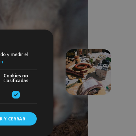
ado y medir el
ón
Siguiente
Cookies no
clasificadas
R Y CERRAR