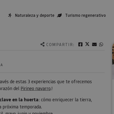
Naturaleza y deporte
Turismo regenerativo
Twitter
Facebook
Correo e
What
COMPARTIR:
RA
través de estas 3 experiencias que te ofrecemos
corazón del
Pirineo navarro
.!
clave en la huerta
: cómo enriquecer la tierra,
 la próxima temporada.
il, mayo, junio y noviembre.