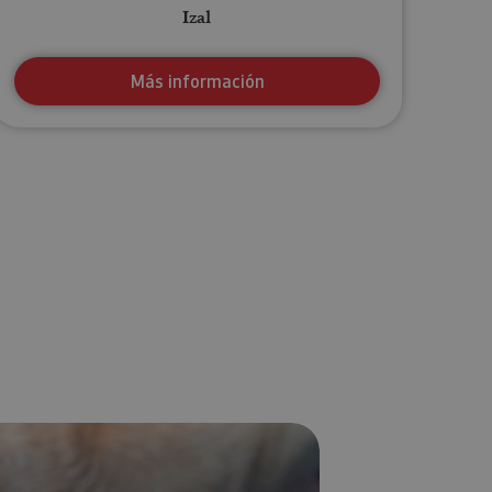
Izal
Más información