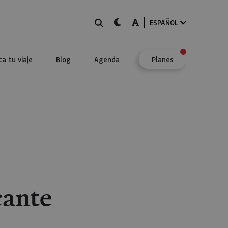
BUSCAR
dark-mode
A-mode
ESPAÑOL
ca tu viaje
Blog
Agenda
Planes
ante