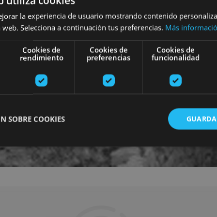
b utiliza cookies
ejorar la experiencia de usuario mostrando contenido personaliz
 web. Selecciona a continuación tus preferencias.
Más informaci
Cookies de
Cookies de
Cookies de
rendimiento
preferencias
funcionalidad
N SOBRE COOKIES
GUARDA
ente necesarias
Cookies de rendimiento
Cookies de preferencias
Cookie
Cookies no clasificadas
ente necesarias permiten la funcionalidad principal del sitio web, como el inicio de ses
l sitio web no se puede utilizar correctamente sin las cookies estrictamente necesarias.