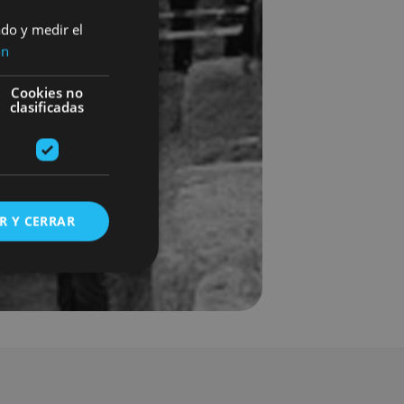
ado y medir el
ón
Cookies no
clasificadas
R Y CERRAR
s de funcionalidad
ión de usuario y la