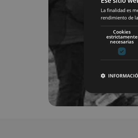
Ese sitio we
La finalidad es m
rendimiento de la
Cookies
estrictamente
necesarias
INFORMACIÓ
Cookies estrictam
Las cookies estrictam
gestión de cuentas. E