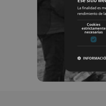
Ese sitio we
La finalidad es m
rendimiento de la
Cookies
estrictamente
necesarias
INFORMACIÓ
Cookies estrictam
Las cookies estrictam
gestión de cuentas. E