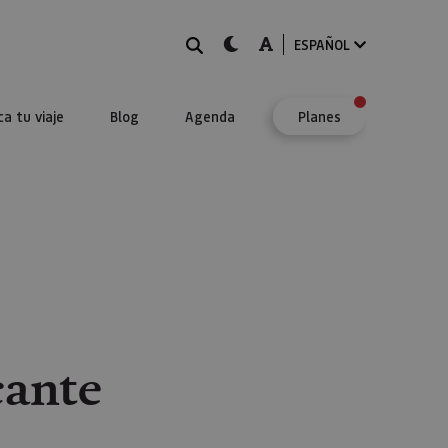
BUSCAR
dark-mode
A-mode
ESPAÑOL
ca tu viaje
Blog
Agenda
Planes
ante