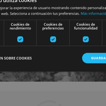
b utiliza cookies
ejorar la experiencia de usuario mostrando contenido personaliz
 web. Selecciona a continuación tus preferencias.
Más informaci
Cookies de
Cookies de
Cookies de
rendimiento
preferencias
funcionalidad
N SOBRE COOKIES
GUARDA
ente necesarias
Cookies de rendimiento
Cookies de preferencias
Cookie
Cookies no clasificadas
ente necesarias permiten la funcionalidad principal del sitio web, como el inicio de ses
l sitio web no se puede utilizar correctamente sin las cookies estrictamente necesarias.