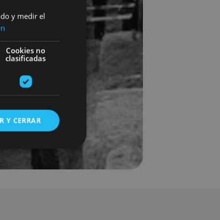
ado y medir el
ón
Cookies no
clasificadas
R Y CERRAR
s de funcionalidad
ión de usuario y la