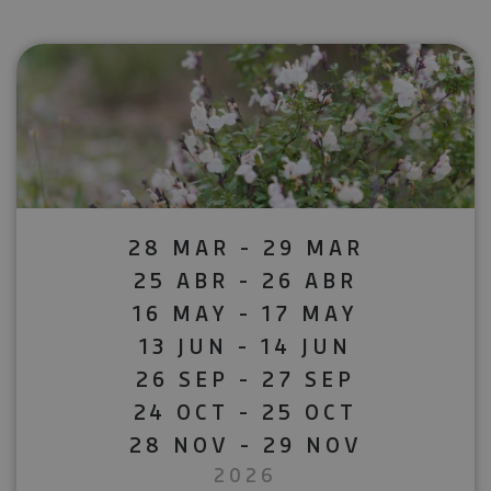
28 MAR - 29 MAR
25 ABR - 26 ABR
16 MAY - 17 MAY
13 JUN - 14 JUN
26 SEP - 27 SEP
24 OCT - 25 OCT
28 NOV - 29 NOV
2026