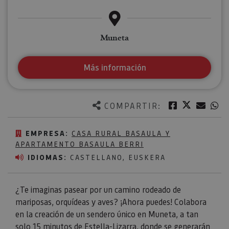
Muneta
Más información
Twitter
Facebook
Corre
W
COMPARTIR:
EMPRESA:
CASA RURAL BASAULA Y
APARTAMENTO BASAULA BERRI
IDIOMAS:
CASTELLANO, EUSKERA
¿Te imaginas pasear por un camino rodeado de
mariposas, orquídeas y aves? ¡Ahora puedes! Colabora
en la creación de un sendero único en Muneta, a tan
solo 15 minutos de
Estella-Lizarra
, donde se generarán