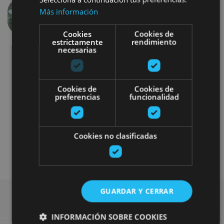
Más información
Anterior
Siguien
Cookies
Cookies de
estrictamente
rendimiento
necesarias
Cookies de
Cookies de
preferencias
funcionalidad
Otros
Cookies no clasificadas
Plan disponible solo para turistas alojados
en las casas rurales
GUARDAR Y CERRAR
INFORMACIÓN SOBRE COOKIES