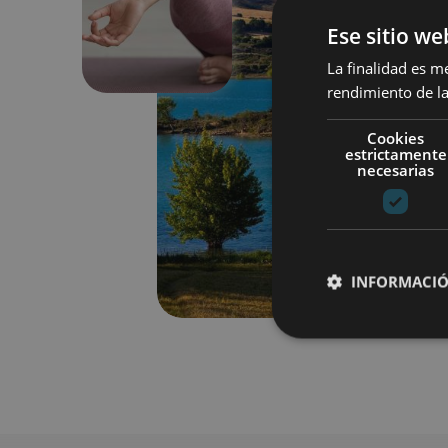
Anterior
Ese sitio we
La finalidad es m
rendimiento de la
Cookies
estrictamente
necesarias
INFORMACIÓ
Cookies estrictam
Las cookies estrictam