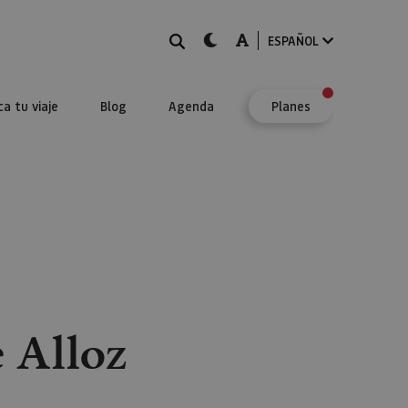
BUSCAR
dark-mode
A-mode
ESPAÑOL
ca tu viaje
Blog
Agenda
Planes
 Alloz