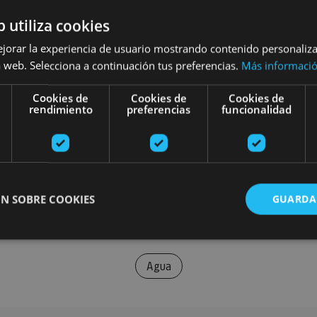
b utiliza cookies
ejorar la experiencia de usuario mostrando contenido personaliz
 web. Selecciona a continuación tus preferencias.
Más informaci
Cookies de
Cookies de
Cookies de
rendimiento
preferencias
funcionalidad
N SOBRE COOKIES
GUARDA
Agua
ente necesarias
Cookies de rendimiento
Cookies de preferencias
Cookie
Cookies no clasificadas
ente necesarias permiten la funcionalidad principal del sitio web, como el inicio de ses