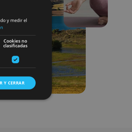
Siguiente
ado y medir el
ón
Cookies no
clasificadas
R Y CERRAR
s de funcionalidad
ión de usuario y la