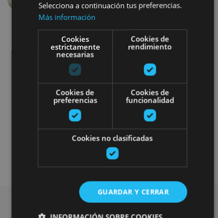
Selecciona a continuación tus preferencias.
Más información
Cookies
Cookies de
estrictamente
rendimiento
necesarias
Gastronomía
Bici
Balneario
Cookies de
Cookies de
preferencias
funcionalidad
Experiencias con alojamiento
Turismo activo selecto
Cookies no clasificadas
Alojamientos singulares premium
GUARDAR Y CERRAR
INFORMACIÓN SOBRE COOKIES