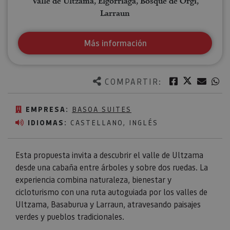
Valle de Ultzama, Elgorriaga, Bosque de Orgi,
Larraun
Más información
Twitter
Facebook
Corre
W
COMPARTIR:
EMPRESA:
BASOA SUITES
IDIOMAS:
CASTELLANO, INGLÉS
Esta propuesta invita a descubrir el valle de Ultzama
desde una cabaña entre árboles y sobre dos ruedas. La
experiencia combina naturaleza, bienestar y
cicloturismo con una ruta autoguiada por los valles de
Ultzama, Basaburua y Larraun, atravesando paisajes
verdes y pueblos tradicionales.