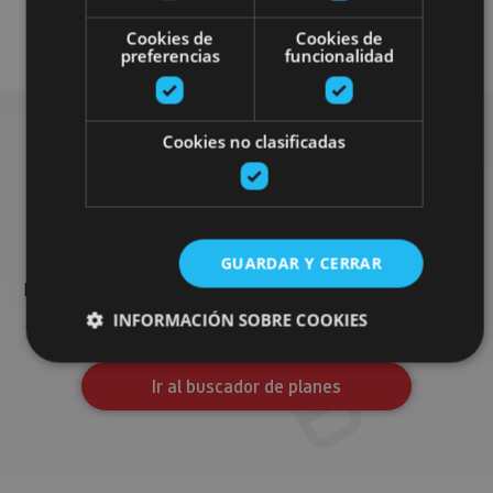
Visitas guiadas
Otros
Cookies de
Cookies de
preferencias
funcionalidad
Cookies no clasificadas
Busca más planes
Encuentra planes y sugerencias para completar tu viaje en
GUARDAR Y CERRAR
Navarra: actividades organizadas, visitas y los eventos más
destados de la agenda.
INFORMACIÓN SOBRE COOKIES
Ir al buscador de planes
Cookies estrictamente necesarias
Cookies de rendimiento
Cookies de preferencias