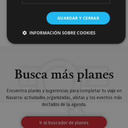
GUARDAR Y CERRAR
Enoturismo
INFORMACIÓN SOBRE COOKIES
Cookies estrictamente necesarias
Cookies de rendimiento
Busca más planes
Cookies de preferencias
Cookies de funcionalidad
Cookies no clasificadas
Encuentra planes y sugerencias para completar tu viaje en
Navarra: actividades organizadas, visitas y los eventos más
Las cookies estrictamente necesarias permiten la
funcionalidad principal del sitio web, como el inicio de
destados de la agenda.
sesión de usuario y la gestión de cuentas. El sitio web
no se puede utilizar correctamente sin las cookies
estrictamente necesarias.
Ir al buscador de planes
Proveedor
/
Nombre
Vencimiento
Desc