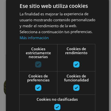
Visita El Misterio + picnic
Ese sitio web utiliza cookies
Visita El Misterio + cata de gama completa
Visita El Misterio + experiencia enogastronómica
La finalidad es mejorar la experiencia de
Visita El Misterio + alojamiento
usuario mostrando contenido personalizado
y medir el rendimiento de la web.
¡Elige la que más te llame la atención y a disfrutar!
Selecciona a continuación tus preferencias.
Más información
Cookies
Cookies de
estrictamente
rendimiento
necesarias
Cookies de
Cookies de
preferencias
funcionalidad
Anterior
Siguien
Cookies no clasificadas