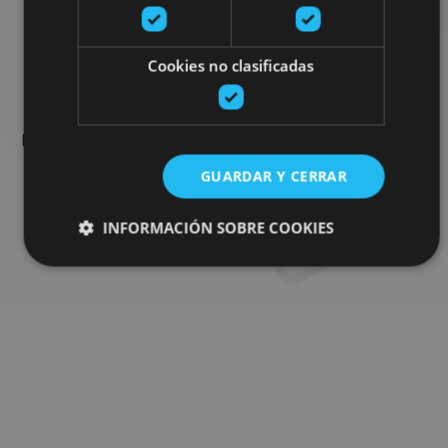
Busca más planes
Cookies no clasificadas
Encuentra planes y sugerencias para completar tu viaje en
Navarra: actividades organizadas, visitas y los eventos más
destados de la agenda.
GUARDAR Y CERRAR
INFORMACIÓN SOBRE COOKIES
Ir al buscador de planes
Cookies estrictamente necesarias
Cookies de rendimiento
Cookies de preferencias
Cookies de funcionalidad
Cookies no clasificadas