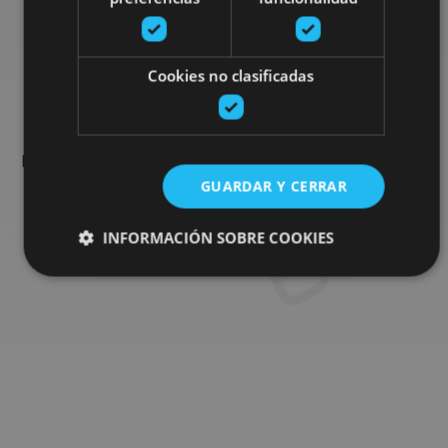
Busca más planes
Cookies no clasificadas
Encuentra planes y sugerencias para completar tu viaje en
Navarra: actividades organizadas, visitas y los eventos más
destados de la agenda.
GUARDAR Y CERRAR
INFORMACIÓN SOBRE COOKIES
Ir al buscador de planes
Cookies estrictamente necesarias
Cookies de rendimiento
Cookies de preferencias
Cookies de funcionalidad
Cookies no clasificadas