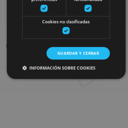
Busca más planes
Cookies no clasificadas
Encuentra planes y sugerencias para completar tu viaje en
Navarra: actividades organizadas, visitas y los eventos más
destados de la agenda.
GUARDAR Y CERRAR
INFORMACIÓN SOBRE COOKIES
Ir al buscador de planes
Cookies estrictamente necesarias
Cookies de rendimiento
Cookies de preferencias
Cookies de funcionalidad
Cookies no clasificadas