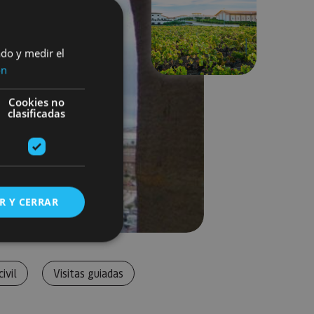
Siguiente
ado y medir el
ón
Cookies no
clasificadas
R Y CERRAR
s de funcionalidad
ivil
Visitas guiadas