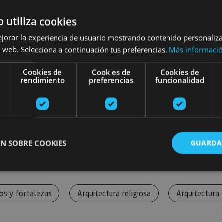
b utiliza cookies
ejorar la experiencia de usuario mostrando contenido personaliz
 web. Selecciona a continuación tus preferencias.
Más informaci
Cookies de
Cookies de
Cookies de
rendimiento
preferencias
funcionalidad
N SOBRE COOKIES
GUARDA
ente necesarias
Cookies de rendimiento
Cookies de preferencias
Cookie
los y fortalezas
Arquitectura religiosa
Arquitectura c
Cookies no clasificadas