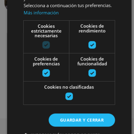
Anterior
Siguien
Selecciona a continuación tus preferencias.
Más información
Cookies
Cookies de
estrictamente
rendimiento
necesarias
Cookies de
Cookies de
Localidades
Camino de Santiago
preferencias
funcionalidad
Visitas guiadas
Accesibilidad visual
Cookies no clasificadas
Accesibilidad cognitiva
Accesibilidad física
GUARDAR Y CERRAR