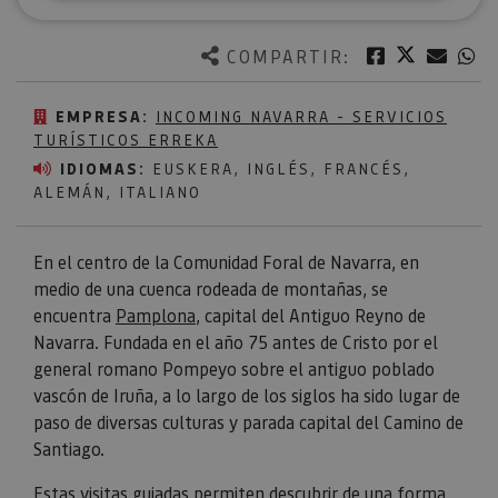
Twitter
Facebook
Corre
W
COMPARTIR:
EMPRESA:
INCOMING NAVARRA - SERVICIOS
TURÍSTICOS ERREKA
IDIOMAS:
EUSKERA, INGLÉS, FRANCÉS,
ALEMÁN, ITALIANO
En el centro de la Comunidad Foral de Navarra, en
medio de una cuenca rodeada de montañas, se
encuentra
Pamplona
, capital del Antiguo Reyno de
Navarra. Fundada en el año 75 antes de Cristo por el
general romano Pompeyo sobre el antiguo poblado
vascón de Iruña, a lo largo de los siglos ha sido lugar de
paso de diversas culturas y parada capital del Camino de
Santiago.
Estas visitas guiadas permiten descubrir de una forma