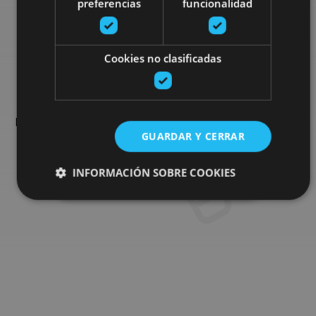
preferencias
funcionalidad
Busca más planes
Cookies no clasificadas
Encuentra planes y sugerencias para completar tu viaje en
Navarra: actividades organizadas, visitas y los eventos más
GUARDAR Y CERRAR
destados de la agenda.
INFORMACIÓN SOBRE COOKIES
Ir al buscador de planes
Cookies estrictamente necesarias
Cookies de rendimiento
Cookies de preferencias
Cookies de funcionalidad
Cookies no clasificadas