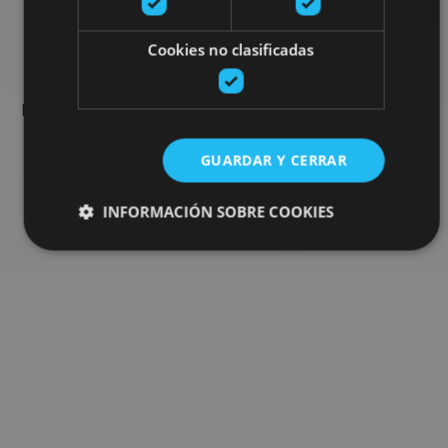
Busca más planes
Cookies no clasificadas
Encuentra planes y sugerencias para completar tu viaje en
Navarra: actividades organizadas, visitas y los eventos más
destados de la agenda.
GUARDAR Y CERRAR
Ir al buscador de planes
INFORMACIÓN SOBRE COOKIES
Cookies estrictamente necesarias
Cookies de rendimiento
Cookies de preferencias
Cookies de funcionalidad
Cookies no clasificadas
Las cookies estrictamente necesarias permiten la