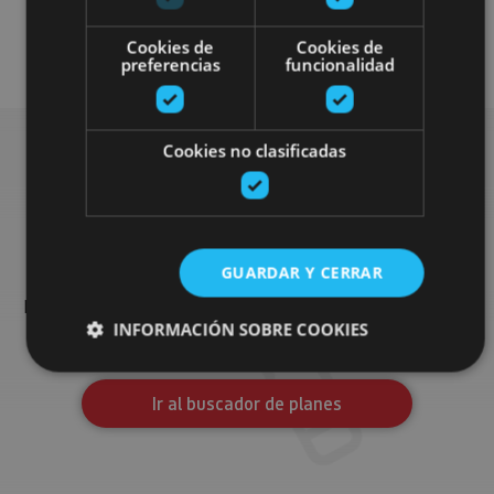
Accesibilidad física
Cookies de
Cookies de
preferencias
funcionalidad
Cookies no clasificadas
Busca más planes
GUARDAR Y CERRAR
Encuentra planes y sugerencias para completar tu viaje en
Navarra: actividades organizadas, visitas y los eventos más
INFORMACIÓN SOBRE COOKIES
destados de la agenda.
Ir al buscador de planes
Cookies estrictamente necesarias
Cookies de rendimiento
Cookies de preferencias