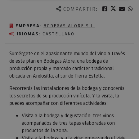
Twitter
Facebook
Corre
W
COMPARTIR:
EMPRESA:
BODEGAS ALORE S.L.
IDIOMAS:
CASTELLANO
Sumérgete en el apasionante mundo del vino a través
de este plan en Bodegas Alore, una bodega de
producción propia y marcado carácter tradicional
ubicada en Andosilla, al sur de
Tierra Estella
.
Recorrerás las instalaciones de la bodega y conocerás
los secretos de su producción vinícola. Y la visita, la
puedes acompañar con diferentes actividades:
Visita a la bodega y degustación: tres vinos
acompañados de tres tapas elaboradas con
productos de la zona.
Visita a la bodega y a la viña: empezando el viaje