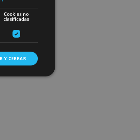
Cookies no
clasificadas
R Y CERRAR
s de funcionalidad
ión de usuario y la
ookie para recordar