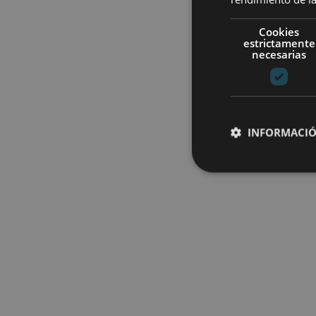
Cookies
estrictamente
necesarias
INFORMACIÓ
Cookies estrictam
Las cookies estrictam
gestión de cuentas. E
Nombre
CookieScriptConse