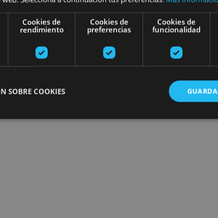
Cookies de
Cookies de
Cookies de
rendimiento
preferencias
funcionalidad
N SOBRE COOKIES
GUARDA
ente necesarias
Cookies de rendimiento
Cookies de preferencias
Cookie
Cookies no clasificadas
ente necesarias permiten la funcionalidad principal del sitio web, como el inicio de ses
l sitio web no se puede utilizar correctamente sin las cookies estrictamente necesarias.
Proveedor
/
Vencimiento
Descripción
Dominio
nt
1 mes
El servicio Cookie-Script.com utiliza esta c
CookieScript