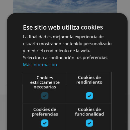
Ese sitio web utiliza cookies
La finalidad es mejorar la experiencia de
usuario mostrando contenido personalizado
y medir el rendimiento de la web.
Selecciona a continuación tus preferencias.
Más información
Cookies
Cookies de
Visitas guiadas
Buggy / quad
estrictamente
rendimiento
necesarias
Cookies de
Cookies de
preferencias
funcionalidad
Busca más planes