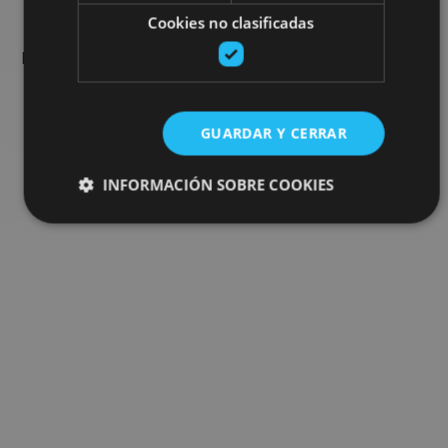
Cookies no clasificadas
Encuentra planes y sugerencias para completar tu viaje en
Navarra: actividades organizadas, visitas y los eventos más
destados de la agenda.
GUARDAR Y CERRAR
Ir al buscador de planes
INFORMACIÓN SOBRE COOKIES
Cookies estrictamente necesarias
Cookies de rendimiento
Cookies de preferencias
Cookies de funcionalidad
Cookies no clasificadas
Las cookies estrictamente necesarias permiten la
funcionalidad principal del sitio web, como el inicio de
sesión de usuario y la gestión de cuentas. El sitio web