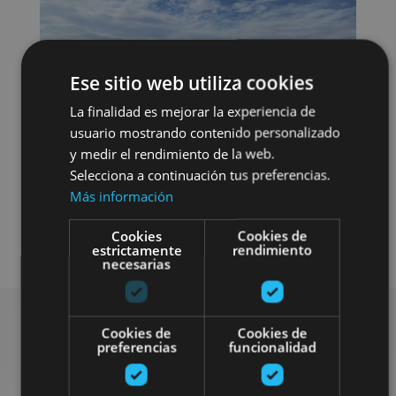
Ese sitio web utiliza cookies
La finalidad es mejorar la experiencia de
usuario mostrando contenido personalizado
y medir el rendimiento de la web.
Selecciona a continuación tus preferencias.
Más información
Cookies
Cookies de
Visitas guiadas
Buggy / quad
estrictamente
rendimiento
necesarias
Cookies de
Cookies de
preferencias
funcionalidad
Busca más planes