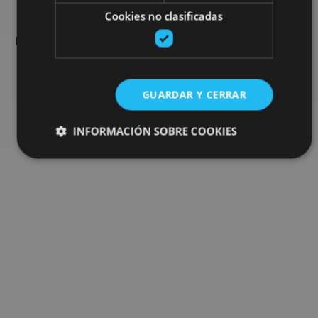
Cookies no clasificadas
Encuentra planes y sugerencias para completar tu viaje en
Navarra: actividades organizadas, visitas y los eventos más
destados de la agenda.
GUARDAR Y CERRAR
Ir al buscador de planes
INFORMACIÓN SOBRE COOKIES
Cookies estrictamente necesarias
Cookies de rendimiento
Cookies de preferencias
Cookies de funcionalidad
Cookies no clasificadas
Las cookies estrictamente necesarias permiten la
funcionalidad principal del sitio web, como el inicio de
sesión de usuario y la gestión de cuentas. El sitio web