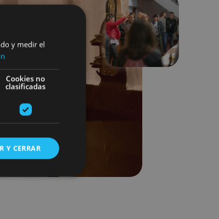
Siguiente
ado y medir el
ón
Cookies no
clasificadas
R Y CERRAR
s de funcionalidad