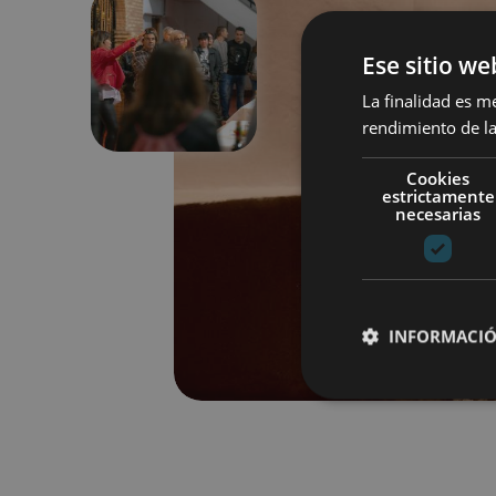
Ese sitio we
Anterior
La finalidad es m
rendimiento de la
Cookies
estrictamente
necesarias
INFORMACIÓ
Cookies estrictam