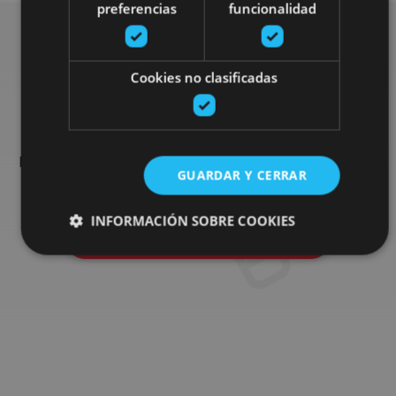
preferencias
funcionalidad
Busca más planes
Cookies no clasificadas
Encuentra planes y sugerencias para completar tu viaje en
Navarra: actividades organizadas, visitas y los eventos más
GUARDAR Y CERRAR
destados de la agenda.
INFORMACIÓN SOBRE COOKIES
Ir al buscador de planes
Cookies estrictamente necesarias
Cookies de rendimiento
Cookies de preferencias
Cookies de funcionalidad
Cookies no clasificadas