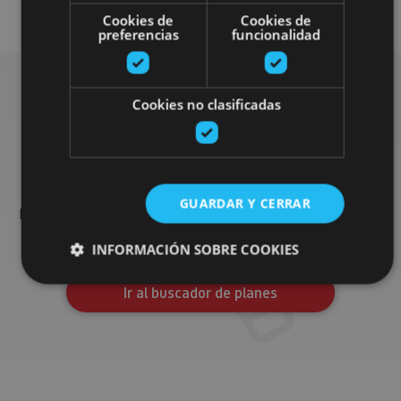
Visitas guiadas
Cookies de
Cookies de
preferencias
funcionalidad
Cookies no clasificadas
Busca más planes
Encuentra planes y sugerencias para completar tu viaje en
GUARDAR Y CERRAR
Navarra: actividades organizadas, visitas y los eventos más
destados de la agenda.
INFORMACIÓN SOBRE COOKIES
Ir al buscador de planes
Cookies estrictamente necesarias
Cookies de rendimiento
Cookies de preferencias
Cookies de funcionalidad