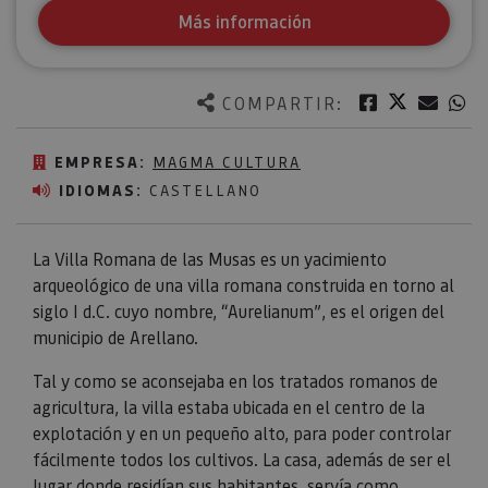
Más información
Twitter
Facebook
Corre
W
COMPARTIR:
EMPRESA:
MAGMA CULTURA
IDIOMAS:
CASTELLANO
La Villa Romana de las Musas es un yacimiento
arqueológico de una villa romana construida en torno al
siglo I d.C. cuyo nombre, “Aurelianum”, es el origen del
municipio de Arellano.
Tal y como se aconsejaba en los tratados romanos de
agricultura, la villa estaba ubicada en el centro de la
explotación y en un pequeño alto, para poder controlar
fácilmente todos los cultivos. La casa, además de ser el
lugar donde residían sus habitantes, servía como