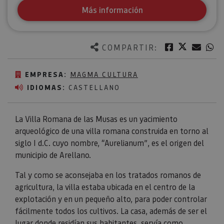
Más información
Twitter
Facebook
Corre
W
COMPARTIR:
EMPRESA:
MAGMA CULTURA
IDIOMAS:
CASTELLANO
La Villa Romana de las Musas es un yacimiento
arqueológico de una villa romana construida en torno al
siglo I d.C. cuyo nombre, “Aurelianum”, es el origen del
municipio de Arellano.
Tal y como se aconsejaba en los tratados romanos de
agricultura, la villa estaba ubicada en el centro de la
explotación y en un pequeño alto, para poder controlar
fácilmente todos los cultivos. La casa, además de ser el
lugar donde residían sus habitantes, servía como