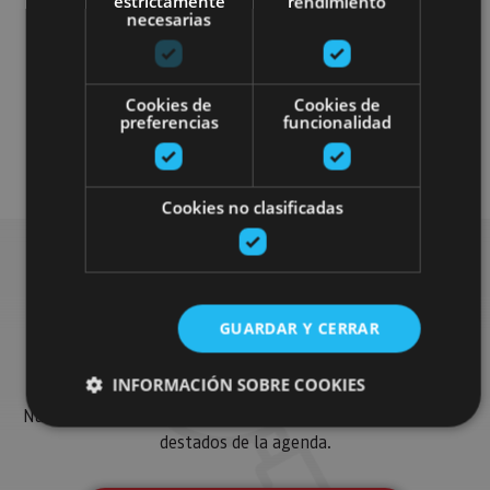
estrictamente
rendimiento
necesarias
Cookies de
Cookies de
Visitas guiadas
Segway
preferencias
funcionalidad
Sobre ruedas
Cookies no clasificadas
Busca más planes
GUARDAR Y CERRAR
INFORMACIÓN SOBRE COOKIES
Encuentra planes y sugerencias para completar tu viaje en
Navarra: actividades organizadas, visitas y los eventos más
destados de la agenda.
Cookies estrictamente necesarias