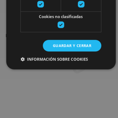
Busca más planes
Cookies no clasificadas
Encuentra planes y sugerencias para completar tu viaje en
Navarra: actividades organizadas, visitas y los eventos más
destados de la agenda.
GUARDAR Y CERRAR
Ir al buscador de planes
INFORMACIÓN SOBRE COOKIES
Cookies estrictamente necesarias
Cookies de rendimiento
Cookies de preferencias
Cookies de funcionalidad
Cookies no clasificadas