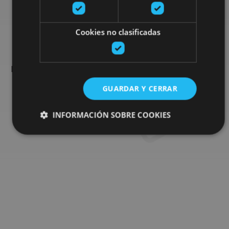
Busca más planes
Cookies no clasificadas
Encuentra planes y sugerencias para completar tu viaje en
Navarra: actividades organizadas, visitas y los eventos más
destados de la agenda.
GUARDAR Y CERRAR
Ir al buscador de planes
INFORMACIÓN SOBRE COOKIES
Cookies estrictamente necesarias
Cookies de rendimiento
Cookies de preferencias
Cookies de funcionalidad
Cookies no clasificadas