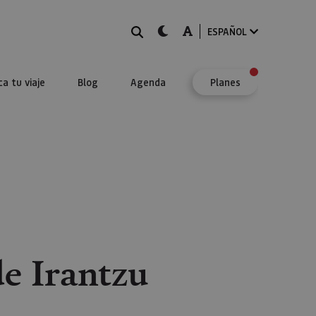
BUSCAR
dark-mode
A-mode
ESPAÑOL
ca tu viaje
Blog
Agenda
Planes
de Irantzu