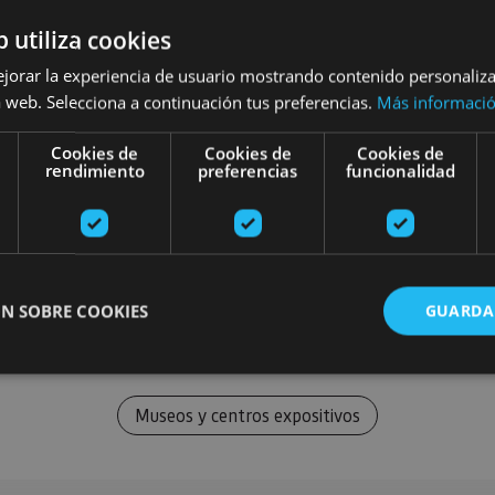
b utiliza cookies
ejorar la experiencia de usuario mostrando contenido personaliz
 web. Selecciona a continuación tus preferencias.
Más informaci
Cookies de
Cookies de
Cookies de
rendimiento
preferencias
funcionalidad
N SOBRE COOKIES
GUARDA
Museos y centros expositivos
ente necesarias
Cookies de rendimiento
Cookies de preferencias
Cookie
Cookies no clasificadas
ente necesarias permiten la funcionalidad principal del sitio web, como el inicio de ses