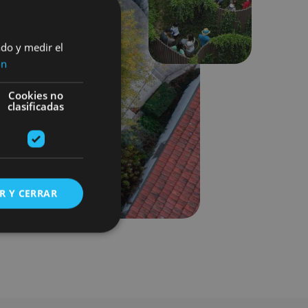
Siguiente
ado y medir el
ón
Cookies no
clasificadas
R Y CERRAR
s de funcionalidad
ión de usuario y la