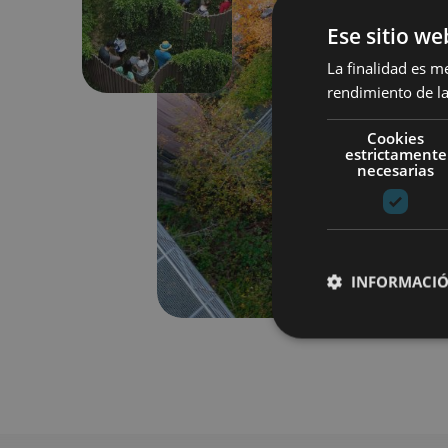
Anterior
Ese sitio we
La finalidad es m
rendimiento de la
Cookies
estrictamente
necesarias
INFORMACIÓ
Cookies estrictam
Las cookies estrictam