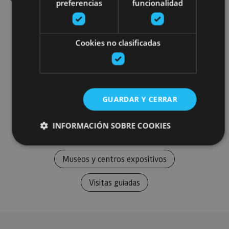
preferencias
funcionalidad
Cookies no clasificadas
Castillos y fortalezas
GUARDAR Y CERRAR
Arquitectura religiosa
INFORMACIÓN SOBRE COOKIES
Arquitectura civil
Museos y centros expositivos
Cookies estrictamente necesarias
Cookies de rendimiento
Visitas guiadas
Cookies de preferencias
Cookies de funcionalidad
Cookies no clasificadas