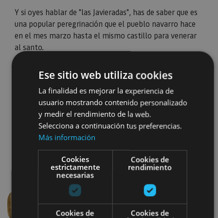
Y si oyes hablar de "las Javieradas", has de saber que es
una popular peregrinación que el pueblo navarro hace
en el mes marzo hasta el mismo castillo para venerar
al santo.
Si lo visitas en familia, en pareja o con tus amistades,
Ese sitio web utiliza cookies
pregunta por las visitas especiales que ofrecen para los
distintos públicos.
La finalidad es mejorar la experiencia de
usuario mostrando contenido personalizado
y medir el rendimiento de la web.
Selecciona a continuación tus preferencias.
Más información
Cookies
Cookies de
estrictamente
rendimiento
necesarias
Anterior
Siguien
Cookies de
Cookies de