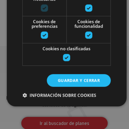
Enoturismo
Arquitectura civil
Cookies de
Cookies de
preferencias
funcionalidad
Visitas guiadas
Cookies no clasificadas
Busca más planes
GUARDAR Y CERRAR
Encuentra planes y sugerencias para completar tu viaje en
INFORMACIÓN SOBRE COOKIES
Navarra: actividades organizadas, visitas y los eventos más
destados de la agenda.
Cookies estrictamente necesarias
Ir al buscador de planes
Cookies de rendimiento