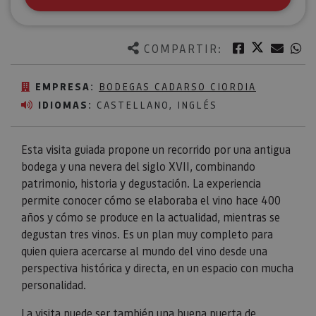
Twitter
Facebook
Corre
W
COMPARTIR:
EMPRESA:
BODEGAS CADARSO CIORDIA
IDIOMAS:
CASTELLANO, INGLÉS
Esta visita guiada propone un recorrido por una antigua
bodega y una nevera del siglo XVII, combinando
patrimonio, historia y degustación. La experiencia
permite conocer cómo se elaboraba el vino hace 400
años y cómo se produce en la actualidad, mientras se
degustan tres vinos. Es un plan muy completo para
quien quiera acercarse al mundo del vino desde una
perspectiva histórica y directa, en un espacio con mucha
personalidad.
La visita puede ser también una buena puerta de