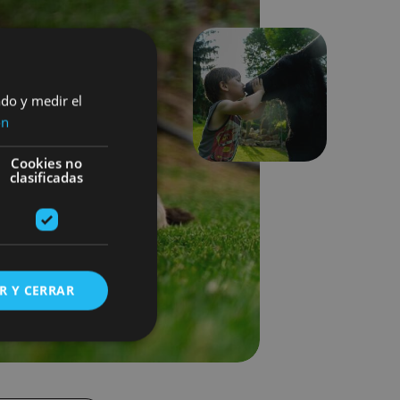
ado y medir el
Siguiente
ón
Cookies no
clasificadas
R Y CERRAR
s de funcionalidad