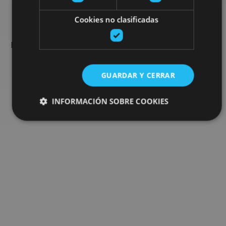
Busca más planes
Cookies no clasificadas
Encuentra planes y sugerencias para completar tu viaje en
Navarra: actividades organizadas, visitas y los eventos más
destados de la agenda.
GUARDAR Y CERRAR
Ir al buscador de planes
INFORMACIÓN SOBRE COOKIES
Cookies estrictamente necesarias
Cookies de rendimiento
Cookies de preferencias
Cookies de funcionalidad
Cookies no clasificadas
Las cookies estrictamente necesarias permiten la
funcionalidad principal del sitio web, como el inicio de