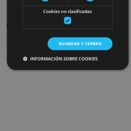
Busca más planes
Cookies no clasificadas
Encuentra planes y sugerencias para completar tu viaje en
Navarra: actividades organizadas, visitas y los eventos más
destados de la agenda.
GUARDAR Y CERRAR
Ir al buscador de planes
INFORMACIÓN SOBRE COOKIES
Cookies estrictamente necesarias
Cookies de rendimiento
Cookies de preferencias
Cookies de funcionalidad
Cookies no clasificadas
Las cookies estrictamente necesarias permiten la
funcionalidad principal del sitio web, como el inicio de