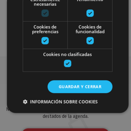
necesarias
Museos y centros expositivos
Cookies de
Cookies de
preferencias
funcionalidad
Visitas guiadas
Cookies no clasificadas
Busca más planes
GUARDAR Y CERRAR
INFORMACIÓN SOBRE COOKIES
Encuentra planes y sugerencias para completar tu viaje en
Navarra: actividades organizadas, visitas y los eventos más
destados de la agenda.
Cookies estrictamente necesarias