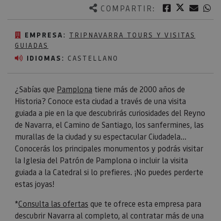
Twitter
Facebook
Corre
W
COMPARTIR:
EMPRESA:
TRIPNAVARRA TOURS Y VISITAS
GUIADAS
IDIOMAS:
CASTELLANO
¿Sabías que
Pamplona
tiene más de 2000 años de
Historia? Conoce esta ciudad a través de una visita
guiada a pie en la que descubrirás curiosidades del Reyno
de Navarra, el Camino de Santiago, los sanfermines, las
murallas de la ciudad y su espectacular Ciudadela...
Conocerás los principales monumentos y podrás visitar
la Iglesia del Patrón de Pamplona o incluir la visita
guiada a la Catedral si lo prefieres. ¡No puedes perderte
estas joyas!
*
Consulta las ofertas
que te ofrece esta empresa para
descubrir Navarra al completo, al contratar más de una