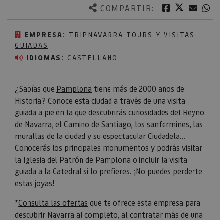
Twitter
Facebook
Corre
W
COMPARTIR:
EMPRESA:
TRIPNAVARRA TOURS Y VISITAS
GUIADAS
IDIOMAS:
CASTELLANO
¿Sabías que
Pamplona
tiene más de 2000 años de
Historia? Conoce esta ciudad a través de una visita
guiada a pie en la que descubrirás curiosidades del Reyno
de Navarra, el Camino de Santiago, los sanfermines, las
murallas de la ciudad y su espectacular Ciudadela...
Conocerás los principales monumentos y podrás visitar
la Iglesia del Patrón de Pamplona o incluir la visita
guiada a la Catedral si lo prefieres. ¡No puedes perderte
estas joyas!
*
Consulta las ofertas
que te ofrece esta empresa para
descubrir Navarra al completo, al contratar más de una