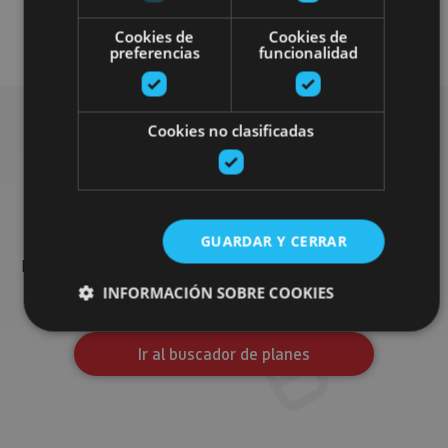
Otros
Visitas guiadas
Cookies de
Cookies de
preferencias
funcionalidad
Cookies no clasificadas
Busca más planes
GUARDAR Y CERRAR
Encuentra planes y sugerencias para completar tu viaje en
Navarra: actividades organizadas, visitas y los eventos más
destados de la agenda.
INFORMACIÓN SOBRE COOKIES
Ir al buscador de planes
Cookies estrictamente necesarias
Cookies de rendimiento
Cookies de preferencias